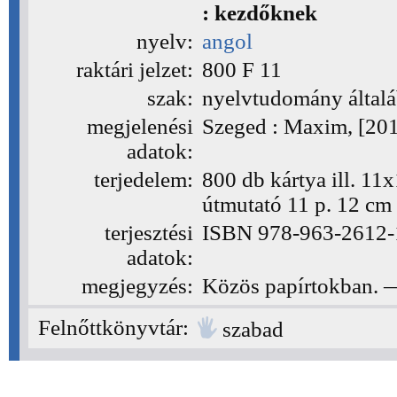
: kezdőknek
nyelv:
angol
raktári jelzet:
800 F 11
(800 F 11)
szak:
nyelvtudomány általá
megjelenési
Szeged : Maxim, [20
adatok:
terjedelem:
800 db kártya ill. 11
útmutató 11 p. 12 cm
terjesztési
ISBN 978-963-2612-1
adatok:
megjegyzés:
Közös papírtokban. 
Felnőttkönyvtár:
szabad