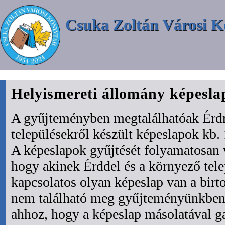
Csuka Zoltán Városi K
Helyismereti állomány képesl
A gyűjteményben megtalálhatóak Érdr
településekről készült képeslapok kb. 
A képeslapok gyűjtését folyamatosan 
hogy akinek Érddel és a környező tel
kapcsolatos olyan képeslap van a bir
nem található meg gyűjteményünkben 
ahhoz, hogy a képeslap másolatával ga