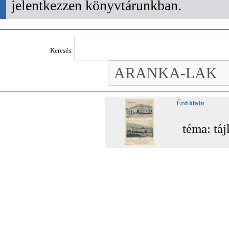
jelentkezzen könyvtárunkban.
Keresés:
Érd ófalu
téma: táj