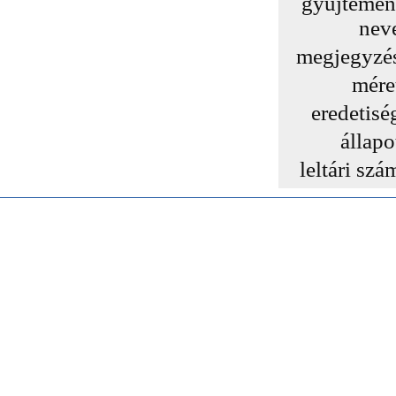
gyűjtemé
nev
megjegyzé
mére
eredetisé
állapo
leltári szá