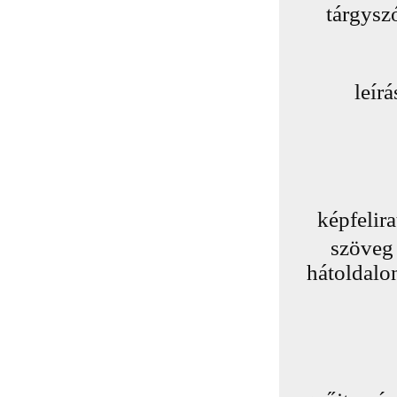
tárgysz
leírá
képfelira
szöveg
hátoldalo