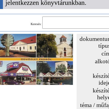
jelentkezzen könyvtárunkban.
Keresés:
dokumentu
típu
cí
alkot
készít
idej
készít
hely
téma / műfa