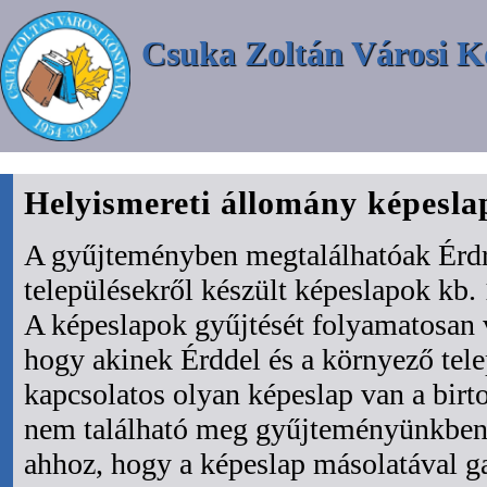
Csuka Zoltán Városi K
Helyismereti állomány képesl
A gyűjteményben megtalálhatóak Érdr
településekről készült képeslapok kb. 
A képeslapok gyűjtését folyamatosan 
hogy akinek Érddel és a környező tel
kapcsolatos olyan képeslap van a bir
nem található meg gyűjteményünkben 
ahhoz, hogy a képeslap másolatával ga