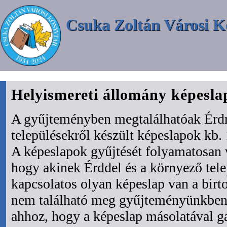
Csuka Zoltán Városi K
Helyismereti állomány képesl
A gyűjteményben megtalálhatóak Érdr
településekről készült képeslapok kb. 
A képeslapok gyűjtését folyamatosan 
hogy akinek Érddel és a környező tel
kapcsolatos olyan képeslap van a bir
nem található meg gyűjteményünkben 
ahhoz, hogy a képeslap másolatával ga