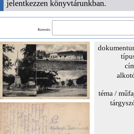
jelentkezzen könyvtárunkban.
Keresés:
dokumentu
típu
cí
alkot
téma / műfa
tárgysz