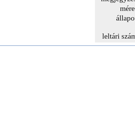
mére
állapo
leltári szá