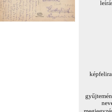
leírá
képfelira
gyűjtemé
nev
megjegyzé