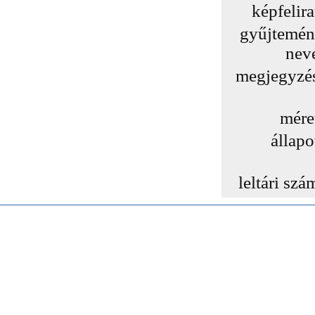
képfelira
gyűjtemé
nev
megjegyzé
mére
állapo
leltári szá