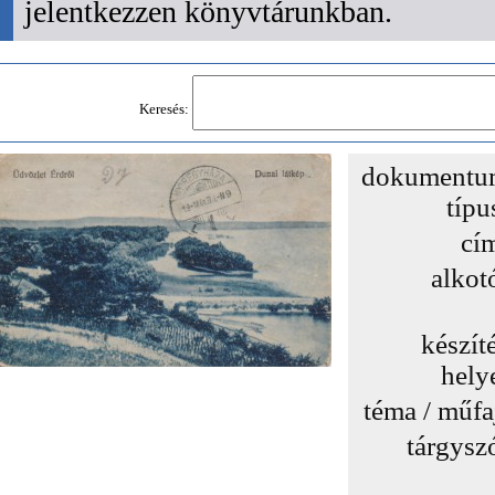
jelentkezzen könyvtárunkban.
Keresés:
dokumentu
típu
cí
alkot
készít
hely
téma / műfa
tárgysz