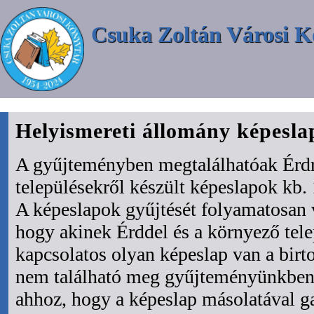
Csuka Zoltán Városi K
Helyismereti állomány képesl
A gyűjteményben megtalálhatóak Érdr
településekről készült képeslapok kb. 
A képeslapok gyűjtését folyamatosan 
hogy akinek Érddel és a környező tel
kapcsolatos olyan képeslap van a bir
nem található meg gyűjteményünkben 
ahhoz, hogy a képeslap másolatával ga