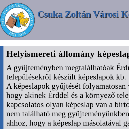
Csuka Zoltán Városi K
Helyismereti állomány képesl
A gyűjteményben megtalálhatóak Érdr
településekről készült képeslapok kb. 
A képeslapok gyűjtését folyamatosan 
hogy akinek Érddel és a környező tel
kapcsolatos olyan képeslap van a bir
nem található meg gyűjteményünkben 
ahhoz, hogy a képeslap másolatával ga