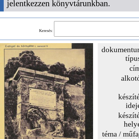
jelentkezzen könyvtárunkban.
Keresés:
dokumentu
típu
cí
alkot
készít
idej
készít
hely
téma / műfa