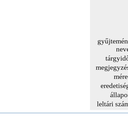
gyűjtemé
nev
tárgyid
megjegyzé
mére
eredetisé
állapo
leltári szá