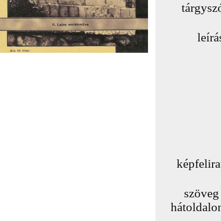
tárgysz
leírá
képfelira
szöveg
hátoldalo