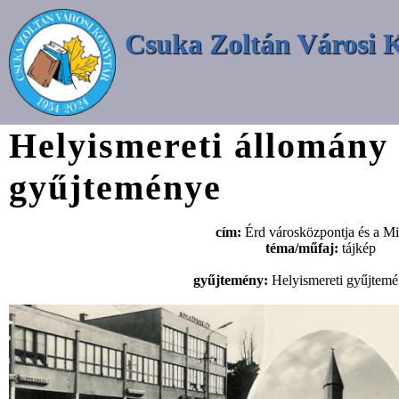
Csuka Zoltán Városi 
Helyismereti állomány
gyűjteménye
cím:
Érd városközpontja és a Mi
téma/műfaj:
tájkép
gyűjtemény:
Helyismereti gyűjtem