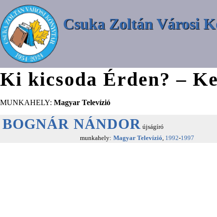
Csuka Zoltán Városi K
Ki kicsoda Érden? – Ke
MUNKAHELY:
Magyar Televízió
BOGNÁR NÁNDOR
újságíró
munkahely:
Magyar Televízió
,
1992
-
1997