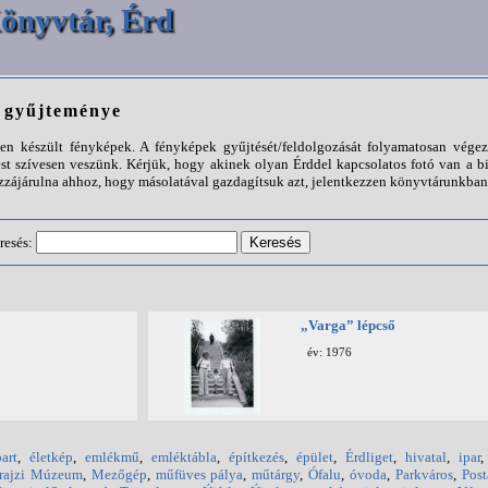
önyvtár, Érd
p gyűjteménye
n készült fényképek. A fényképek gyűjtését/feldolgozását folyamatosan végezz
st szívesen veszünk. Kérjük, hogy akinek olyan Érddel kapcsolatos fotó van a b
ájárulna ahhoz, hogy másolatával gazdagítsuk azt, jelentkezzen könyvtárunkban
resés:
„Varga” lépcső
év: 1976
art
,
életkép
,
emlékmű
,
emléktábla
,
építkezés
,
épület
,
Érdliget
,
hivatal
,
ipar
rajzi Múzeum
,
Mezőgép
,
műfüves pálya
,
műtárgy
,
Ófalu
,
óvoda
,
Parkváros
,
Post