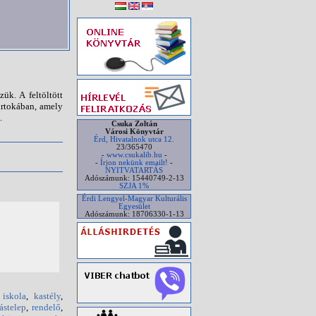
ük. A feltöltött
irtokában, amely
.
Csuka Zoltán
Városi Könyvtár
Érd, Hivatalnok utca 12.
23/365470
-
www.csukalib.hu
-
-
Írjon nekünk emailt!
-
NYITVATARTÁS
Adószámunk: 15440749-2-13
SZJA 1%
Érdi Lengyel-Magyar Kulturális
Egyesület
Adószámunk: 18706330-1-13
,
iskola
,
kastély
,
ástelep
,
rendelő
,