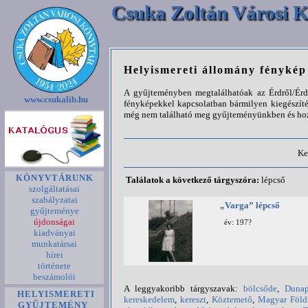
Csuka Zoltán Városi K
Helyismereti állomány fényké
A gyűjteményben megtalálhatóak az Érdről/Érde
www.csukalib.hu
fényképekkel kapcsolatban bármilyen kiegészíté
még nem található meg gyűjteményünkben és hozz
Ke
KÖNYVTÁRUNK
Találatok a következő tárgyszóra:
lépcső
szolgáltatásai
szabályzatai
„Varga” lépcső
gyűjteménye
újdonságai
év: 197?
kiadványai
munkatársai
hírei
története
beszámolói
A leggyakoribb tárgyszavak:
bölcsőde
,
Dunap
HELYISMERETI
kereskedelem
,
kereszt
,
Köztemető
,
Magyar Föld
GYŰJTEMÉNY