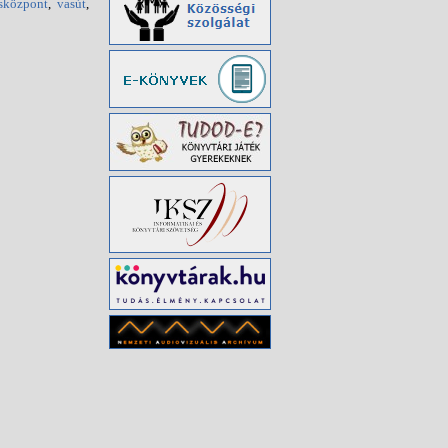
sközpont
,
vasút
,