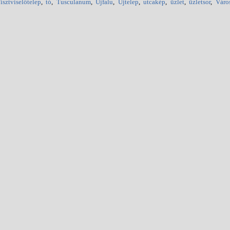
isztviselőtelep
,
tó
,
Tusculanum
,
Újfalu
,
Újtelep
,
utcakép
,
üzlet
,
üzletsor
,
Váro