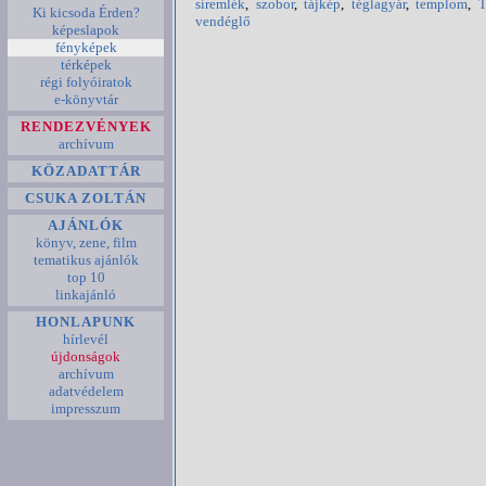
síremlék
,
szobor
,
tájkép
,
téglagyár
,
templom
,
T
Ki kicsoda Érden?
vendéglő
képeslapok
fényképek
térképek
régi folyóiratok
e-könyvtár
RENDEZVÉNYEK
archívum
KÖZADATTÁR
CSUKA ZOLTÁN
AJÁNLÓK
könyv, zene, film
tematikus ajánlók
top 10
linkajánló
HONLAPUNK
hírlevél
újdonságok
archívum
adatvédelem
impresszum