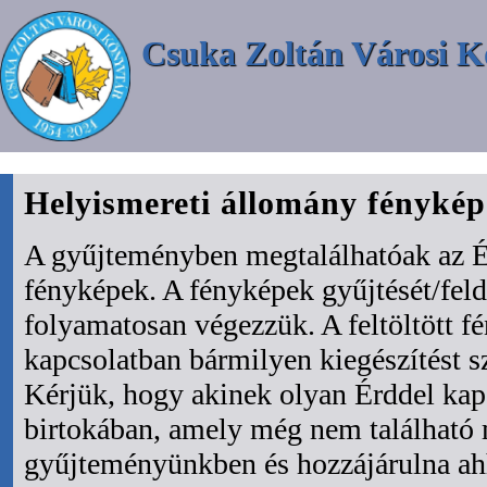
Csuka Zoltán Városi K
Helyismereti állomány fényké
A gyűjteményben megtalálhatóak az É
fényképek. A fényképek gyűjtését/fel
folyamatosan végezzük. A feltöltött f
kapcsolatban bármilyen kiegészítést s
Kérjük, hogy akinek olyan Érddel kapc
birtokában, amely még nem található
gyűjteményünkben és hozzájárulna ah