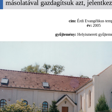
másolatával gazdagítsuk azt, jelentk
cím:
Érdi Evangélikus tem
év:
2005
gyűjtemény:
Helyismereti gyűjtem