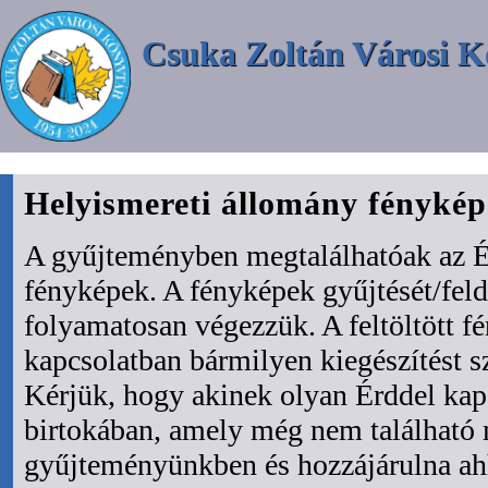
Csuka Zoltán Városi K
Helyismereti állomány fényké
A gyűjteményben megtalálhatóak az É
fényképek. A fényképek gyűjtését/fel
folyamatosan végezzük. A feltöltött f
kapcsolatban bármilyen kiegészítést s
Kérjük, hogy akinek olyan Érddel kapc
birtokában, amely még nem található
gyűjteményünkben és hozzájárulna ah